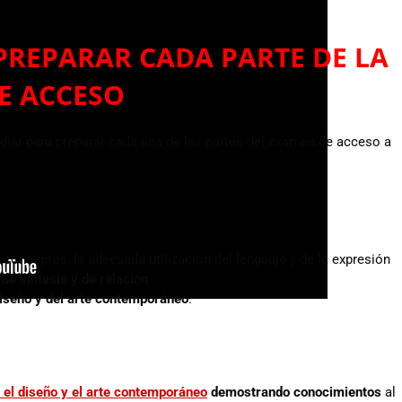
PREPARAR CADA PARTE DE LA
DE ACCESO
iar para preparar cada una de las partes del examen de acceso a
.
onceptos, la adecuada utilización del lenguaje y de la expresión
de síntesis y de relación
.
diseño y del arte contemporáneo
.
 el diseño y el arte contemporáneo
demostrando conocimientos
al