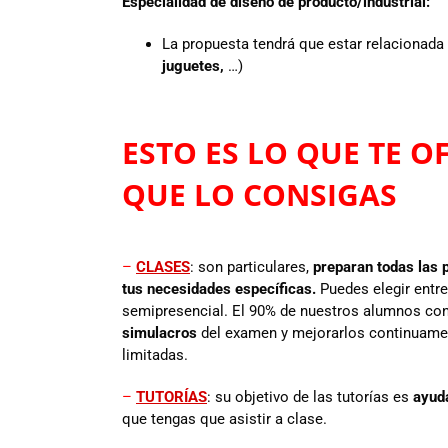
Especialidad de diseño de producto/industrial:
La propuesta tendrá que estar relacionada
juguetes,
…)
ESTO ES LO QUE TE 
QUE LO CONSIGAS
–
CLASES
: son particulares,
preparan todas las 
tus necesidades específicas.
Puedes elegir entr
semipresencial. El 90% de nuestros alumnos cons
simulacros
del examen y mejorarlos continuame
limitadas.
–
TUTORÍAS
: su objetivo de las tutorías es
ayuda
que tengas que asistir a clase.