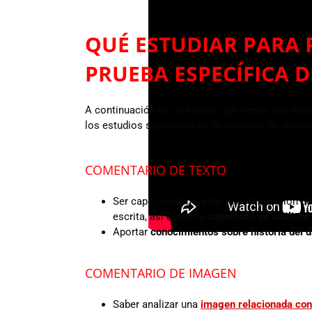
QUÉ ESTUDIAR PARA 
PRUEBA ESPECÍFICA 
A continuación te contamos qué tienes que estud
los estudios superiores de la escuelas de diseño
COMENTARIO DE TEXTO
Ser capaz de demostrar la comprensión de c
escrita, así como la
capacidad de análisis, 
Aportar
conocimientos sobre historia del 
COMENTARIO DE IMAGEN
Saber analizar una
imagen relacionada con