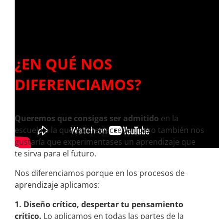
¿EN QUÉ NOS
DIFERENCIAMOS?
Queremos que consigas ser admitido
en la
escuela a la que quieres acceder, pero también nos
gustaría que experimentases un aprendizaje que
te sirva para el futuro.
Nos diferenciamos porque en los procesos de
aprendizaje aplicamos:
1. Diseño crítico, despertar tu pensamiento
crítico.
Lo aplicamos en todas las partes de la