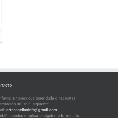
NTACTO
 favor, si tienes cualquier duda o necesitas
ormación utiliza el siguiente
ail:
artecasellasinfo@gmail.
com
mbién puedes emplear el siguiente formulario: