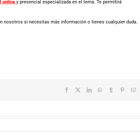
 online
y presencial especializada en el tema. Te permitirá
 nosotros si necesitas más información o tienes cualquier duda.
Facebook
X
LinkedIn
WhatsApp
Tumblr
Pintere
C
el