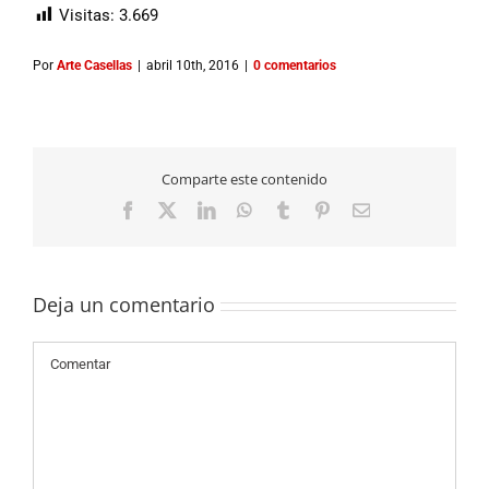
Visitas:
3.669
Por
Arte Casellas
|
abril 10th, 2016
|
0 comentarios
Comparte este contenido
Facebook
X
LinkedIn
WhatsApp
Tumblr
Pinterest
Correo
electrónico
Deja un comentario
Comentario