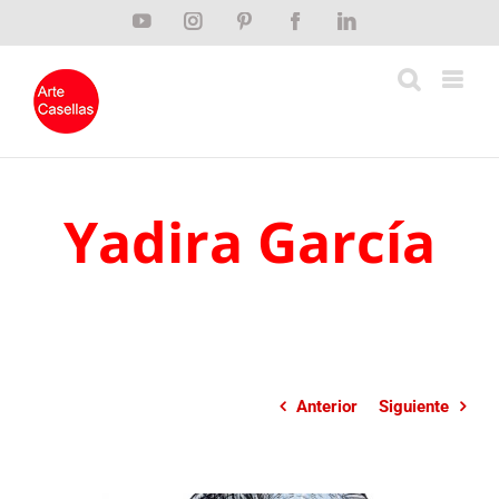
Saltar
YouTube
Instagram
Pinterest
Facebook
LinkedIn
al
contenido
Yadira García
Anterior
Siguiente