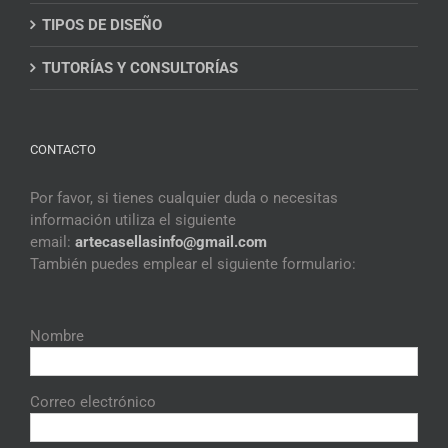
TIPOS DE DISEÑO
TUTORÍAS Y CONSULTORÍAS
CONTACTO
Por favor, si tienes cualquier duda o necesitas
información utiliza el siguiente
email:
artecasellasinfo@gmail.
com
También puedes emplear el siguiente formulario:
Nombre
Correo electrónico