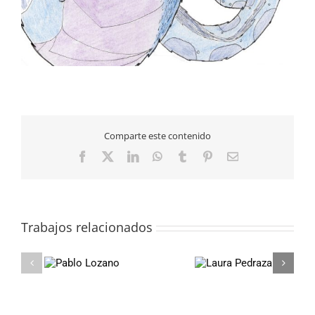
Comparte este contenido
Facebook
X
LinkedIn
WhatsApp
Tumblr
Pinterest
Correo
electrónico
Trabajos relacionados
ablo
Laura
I
ozano
Pedraza
Cu