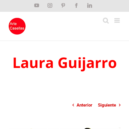
Saltar
YouTube
Instagram
Pinterest
Facebook
LinkedIn
al
contenido
Laura Guijarro
Anterior
Siguiente