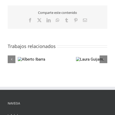
Comparte este contenido
Facebook
X
LinkedIn
WhatsApp
Tumblr
Pinterest
Correo
electrónico
Trabajos relacionados
lberto
Laura
Ibarra
Guijarro
NAVEGA